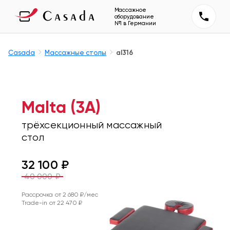
Массажное
оборудование
№1 в Германии
Casada
Массажные столы
al316
Malta (3A)
трёхсекционный массажный
стол
32 100
₽
40 000
₽
Рассрочка от
2 680
₽/мес
Trade-in от
22 470
₽