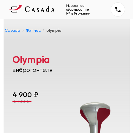
Массажное
оборудование
№1 в Германии
Casada
Фитнес
olympia
Olympia
виброгантеля
4 900
₽
5 100
₽