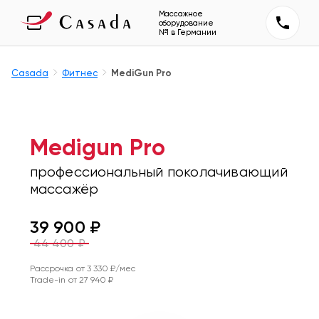
Массажное
оборудование
№1 в Германии
Casada
Фитнес
MediGun Pro
Medigun Pro
профессиональный поколачивающий
массажёр
39 900
₽
44 400
₽
Рассрочка от
3 330
₽/мес
Trade-in от
27 940
₽