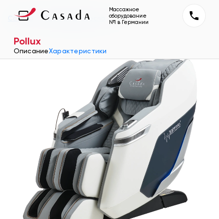
Массажное
оборудование
Casada
Массажные кресла
Pollux
№1 в Германии
Pollux
Описание
Характеристики