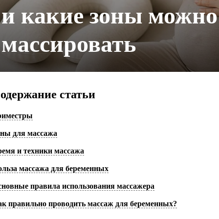
и какие зоны можно
массировать
одержание статьи
риместры
оны для массажа
ремя и техники массажа
ольза массажа для беременных
сновные правила использования массажера
ак правильно проводить массаж для беременных?