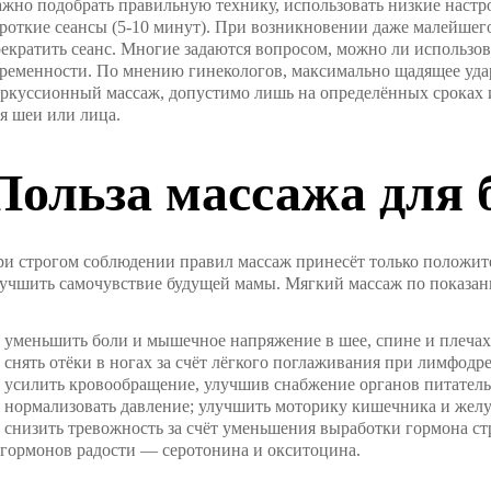
жно подобрать правильную технику, использовать низкие наст
роткие сеансы (5-10 минут). При возникновении даже малейше
екратить сеанс. Многие задаются вопросом, можно ли использо
ременности. По мнению гинекологов, максимально щадящее удар
ркуссионный массаж, допустимо лишь на определённых сроках и
я шеи или лица.
Польза массажа для
и строгом соблюдении правил массаж принесёт только положит
учшить самочувствие будущей мамы. Мягкий массаж по показан
уменьшить боли и мышечное напряжение в шее, спине и плеча
снять отёки в ногах за счёт лёгкого поглаживания при лимфод
усилить кровообращение, улучшив снабжение органов питател
нормализовать давление; улучшить моторику кишечника и жел
снизить тревожность за счёт уменьшения выработки гормона ст
гормонов радости — серотонина и окситоцина.