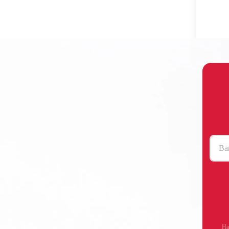
Ва
На