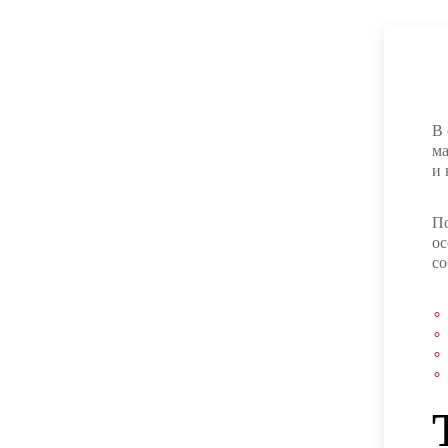
В 
ма
и 
По
ос
со