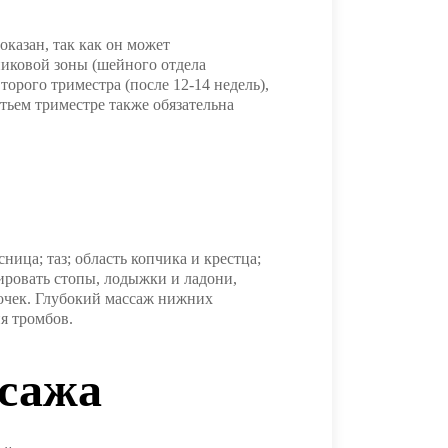
казан, так как он может
иковой зоны (шейного отдела
торого триместра (после 12-14 недель),
тьем триместре также обязательна
ица; таз; область копчика и крестца;
сировать стопы, лодыжки и ладони,
точек. Глубокий массаж нижних
я тромбов.
ссажа