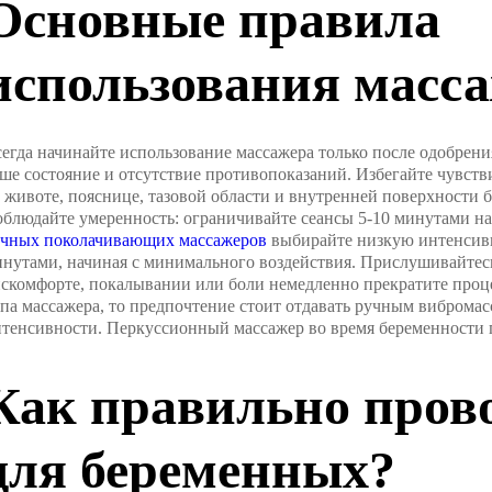
Основные правила
использования масс
егда начинайте использование массажера только после одобрени
ше состояние и отсутствие противопоказаний. Избегайте чувств
 животе, пояснице, тазовой области и внутренней поверхности б
блюдайте умеренность: ограничивайте сеансы 5-10 минутами н
учных поколачивающих массажеров
выбирайте низкую интенсивно
нутами, начиная с минимального воздействия. Прислушивайтесь
скомфорте, покалывании или боли немедленно прекратите процед
па массажера, то предпочтение стоит отдавать ручным виброма
тенсивности. Перкуссионный массажер во время беременности 
Как правильно пров
для беременных?