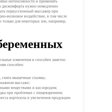
ройки интенсивности и применять
го дискомфорта нужно немедленно
вать перкуссионный массажер при
но-волновое воздействие, в том числе
 только для некоторых зон, например,
 беременных
ельные изменения и способен заметно
иям способен:
х, снять мышечные спазмы;
ренажном массаже;
ьными веществами и кислородом;
удка при проблемах с пищеварением;
ресса кортизола и увеличения продукции