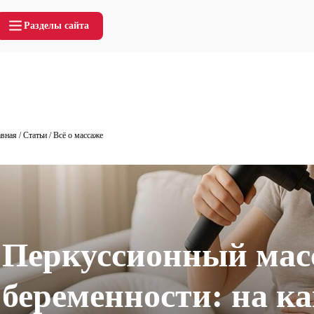
Разделы сайта
авная
/
Статьи
/
Всё о массаже
Перкуссионный мас
беременности: на к