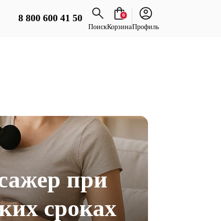
8 800 600 41 50
0
Поиск
Корзина
Профиль
сажер при
аких сроках