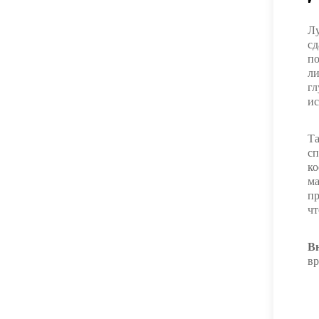
Лу
сд
по
ли
гл
ис
Та
сп
ко
ма
пр
чт
В
вр