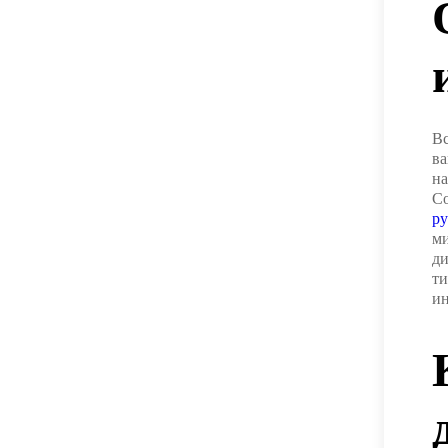
Вс
ва
на
Со
р
ми
ди
ти
ин