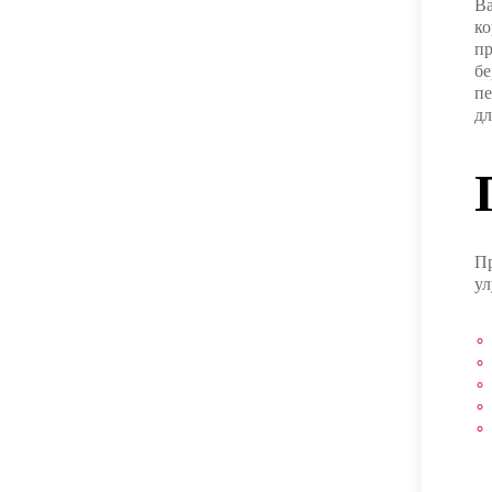
Ва
ко
пр
бе
пе
дл
Пр
ул