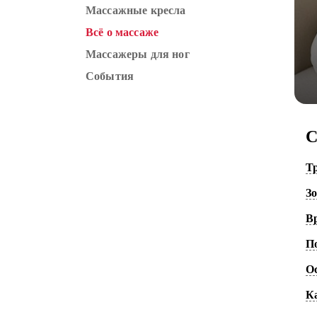
Массажные кресла
Всё о массаже
Массажеры для ног
События
С
Т
З
В
П
О
К