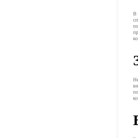
В 
сп
по
пр
ко
Не
вн
по
ко