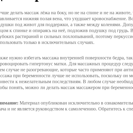
чше делать массаж лёжа на боку, но не на спине и не на животе,
авливается нижняя полая вена, что ухудшает кровоснабжение. В
душки под живот для поддержки, а также между коленями. Допу
цом к спинке и опираясь на неё, подложив подушку под грудь. 
убоких растираний и сильных похлопываний, поэтому перкусс
пользовать только в исключительных случаях.
кже нужно избегать массажа внутренней поверхности бедра, так
ровоцировать гипертонус матки. Для массажных процедур следу
ем случае не разогревающие, которые часто применяют при ант
ссажа при беременности лучше не использовать, поскольку он 
ивести к нежелательным последствиям. В любом случае необход
обы понять, можно ли делать массаж массажером при беременно
нимание:
Материал опубликован исключительно в ознакомительн
ача и не является руководством к самолечению. Обратитесь к сп