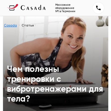
Массажное
оборудование
№1 в Германии
Casada
Статьи
Чем полезны
тренировки с
вибротренажерами для
тела?