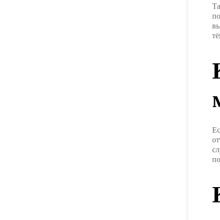
Та
по
вы
тё
Ес
от
сл
по