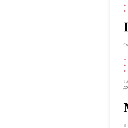
Од
Та
до
В 