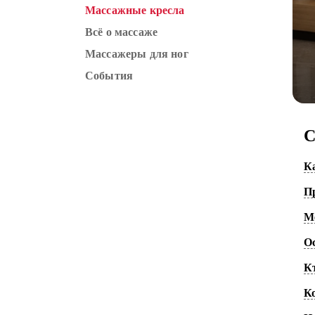
Массажные кресла
Всё о массаже
Массажеры для ног
События
С
К
Пр
М
О
К
К