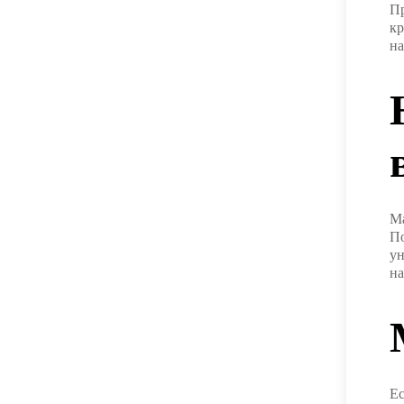
Пр
кр
на
Ма
По
ун
на
Ес