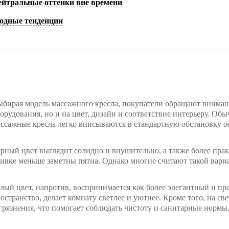
ейтральные оттенки вне времени
одные тенденции
бирая модель массажного кресла, покупатели обращают вниман
орудования, но и на цвет, дизайн и соответствие интерьеру. О
ссажные кресла легко вписываются в стандартную обстановку о
рный цвет выглядит солидно и внушительно, а также более практ
ивке меньше заметны пятна. Однако многие считают такой вари
лый цвет, напротив, воспринимается как более элегантный и п
остранство, делает комнату светлее и уютнее. Кроме того, на с
грязнения, что помогает соблюдать чистоту и санитарные нормы, 