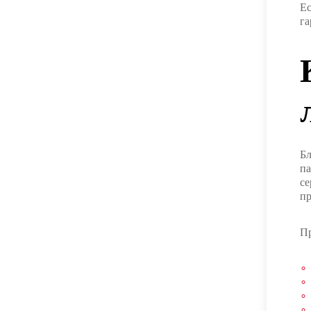
Ес
га
Бл
па
се
пр
Пр