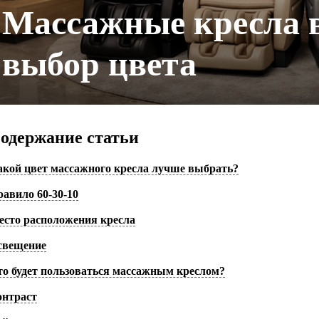
Массажные кресла в
выбор цвета
одержание статьи
акой цвет массажного кресла лучше выбрать?
авило 60-30-10
есто расположения кресла
свещение
то будет пользоваться массажным креслом?
онтраст