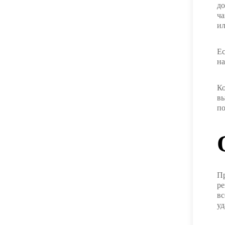
до
ча
ил
Ес
на
Ко
вы
по
Пр
ре
вс
уд