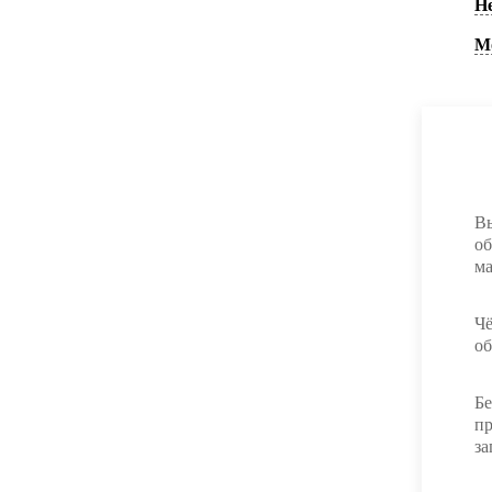
Н
М
Вы
об
ма
Чё
об
Бе
пр
за