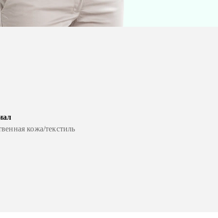
иал
твенная кожа/текстиль