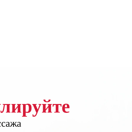
улируйте
ссажа