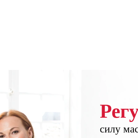
Рег
силу ма