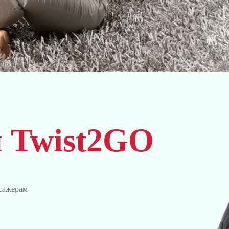
и Twist2GO
ссажерам