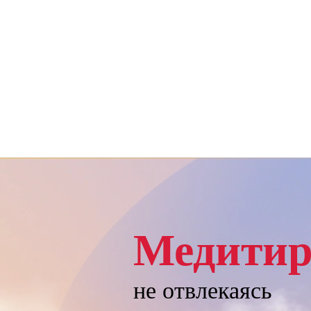
Медитир
не отвлекаясь