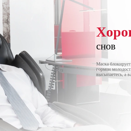
Хоро
снов
Маска блокирует
гормон молодост
высыпаетесь, а в