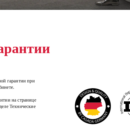
гарантии
ной гарантии при
бинете.
антии на странице
зделе Технические